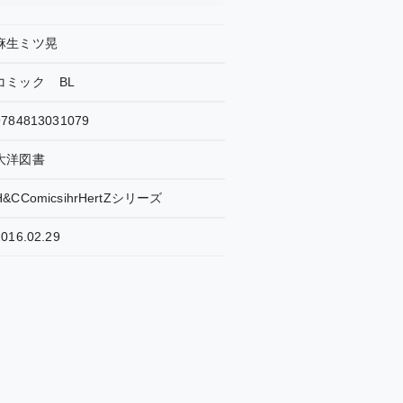
麻生ミツ晃
コミック
BL
9784813031079
大洋図書
H&CComicsihrHertZシリーズ
2016.02.29