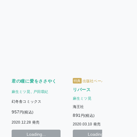
君の瞳に愛をささやく
特典
出版社ペーパー
リバース
麻生ミツ晃
戸田環紀
麻生ミツ晃
幻冬舎コミックス
海王社
957
円(税込)
891
7
円(税込)
2020.12.28 発売
2020.03.10 発売
2
Loading...
Loading...