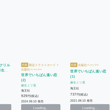
クリル
特典
特典
限定イラストカード +
出版社ペーパー
出版社ペーパー
麻生ミ
世界でいちばん遠い恋
世界でいちばん遠い恋
H
(1)
(2)
麻生ミツ晃
麻生ミツ晃
海王社
海王社
737
円(税込)
929
円(税込)
2021.08.10 発売
2024.09.10 発売
Loading...
Loading...