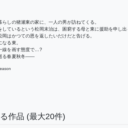
暮らしの猪瀬東の家に、一人の男が訪ねてくる。
をしているという松岡末治は、困窮する母と東に援助を申し出
松岡はかつての恩を返したいだけだと告げる。
になる東。
一線を画す態度で…?
巡る春夏秋冬――
eason
する作品
(最大20件)