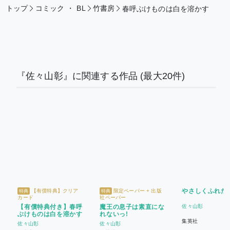
トップ
コミック
・
BL
竹書房
春呼ぶけものは白を溶かす
『佐々山彰』に関連する作品
(最大20件)
やさしくふれた
【有償特典】クリア
限定ペーパー + 出版
特典
特典
カード
社ペーパー
【有償特典付き】春呼
魔王の息子は素直にな
佐々山彰
ぶけものは白を溶かす
れないっ!
集英社
佐々山彰
佐々山彰