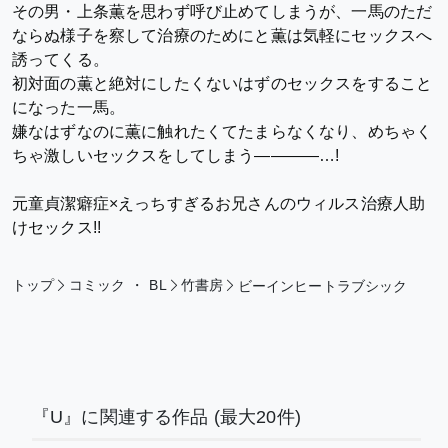
その男・上条薫を思わず呼び止めてしまうが、一馬のただ
ならぬ様子を察して治療のためにと薫は気軽にセックスへ
誘ってくる。
初対面の薫と絶対にしたくないはずのセックスをすること
になった一馬。
嫌なはずなのに薫に触れたくてたまらなくなり、めちゃく
ちゃ激しいセックスをしてしまう――――…!
元童貞潔癖症×えっちすぎるお兄さんのウィルス治療人助
けセックス!!
トップ
コミック
・
BL
竹書房
ビーインヒートラブシック
『U』に関連する作品
(最大20件)