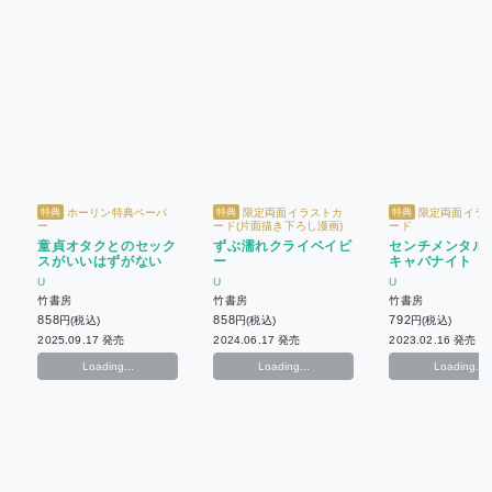
ホーリン特典ペーパ
限定両面イラストカ
限定両面イラ
特典
特典
特典
ー
ード(片面描き下ろし漫画)
ード
童貞オタクとのセック
ずぶ濡れクライベイビ
センチメンタル
スがいいはずがない
ー
キャバナイト
U
U
U
竹書房
竹書房
竹書房
858
858
792
円(税込)
円(税込)
円(税込)
2025.09.17 発売
2024.06.17 発売
2023.02.16 発売
Loading...
Loading...
Loading...