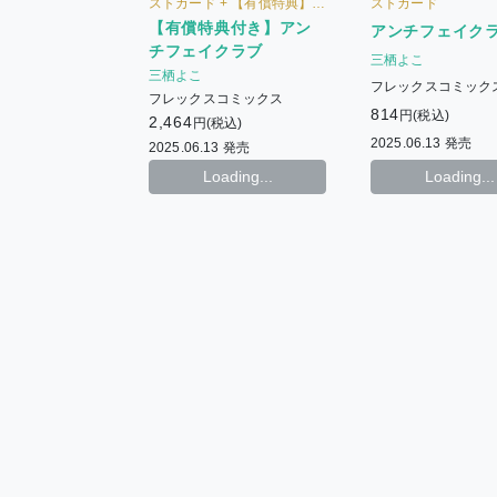
ストカード + 【有償特典】オ
ストカード
ーロラアクリルスタンド
【有償特典付き】アン
アンチフェイク
チフェイクラブ
三栖よこ
三栖よこ
フレックスコミック
フレックスコミックス
814
円(税込)
2,464
円(税込)
2025.06.13 発売
2025.06.13 発売
Loading...
Loading...