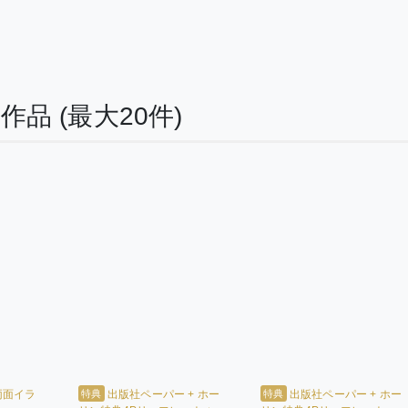
る作品
(最大20件)
特典
特典
両面イラ
出版社ペーパー + ホー
出版社ペーパー + ホー