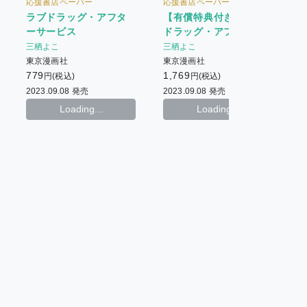
応援書店ペーパー
応援書店ペーパー + 【有償特
典】描き下ろしミニキャラア
【有償特典付き】ラブ
ラブドラッグ・アフタ
クリルスタンド
ドラッグ・アフターサ
ーサービス
ービス
三栖よこ
三栖よこ
東京漫画社
東京漫画社
1
1,769
779
円(税込)
円(税込)
2
2023.09.08 発売
2023.09.08 発売
Loading...
Loading...