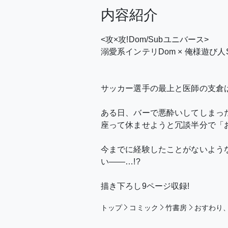
内容紹介
<攻×攻!Dom/Subユニバース>
溺愛系インテリDom × 俺様遊び人S
サッカー選手の最上と医師の支倉
ある日、バーで悪酔いしてしまっ
座って休ませようと冗談半分で「
今までに経験したことがないよう
い――…!?
描き下ろし9ページ収録!
トップ
コミック
竹書房
おすわり