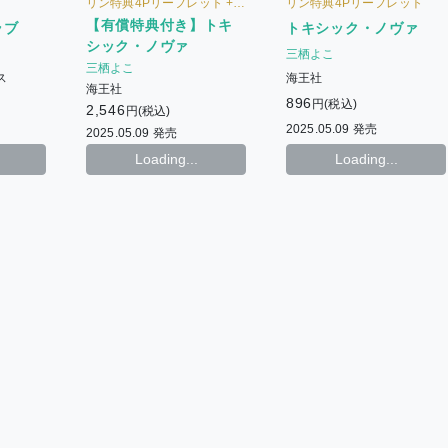
リン特典4Pリーフレット +
リン特典4Pリーフレット
【有償特典】描き下ろしアク
【有償特典付き】トキ
ラブ
トキシック・ノヴァ
リルスタンド
シック・ノヴァ
三栖よこ
三栖よこ
ス
海王社
海王社
896
円(税込)
2,546
円(税込)
2025.05.09 発売
2025.05.09 発売
Loading...
Loading...