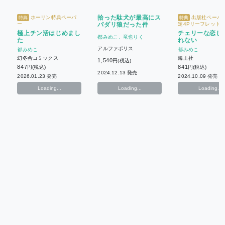
拾った駄犬が最高にス
ホーリン特典ペーパ
出版社ペーパー
特典
特典
ー
パダリ狼だった件
定4Pリーフレット
極上チン活はじめまし
チェリーな恋じ
都みめこ
竜也りく
た
れない
アルファポリス
都みめこ
都みめこ
幻冬舎コミックス
海王社
1,540
円(税込)
847
841
円(税込)
円(税込)
2024.12.13 発売
2026.01.23 発売
2024.10.09 発売
Loading...
Loading...
Loading...