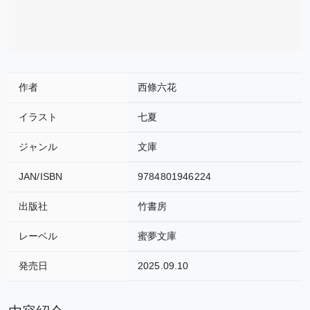
作者
西條六花
イラスト
七夏
ジャンル
文庫
JAN/ISBN
9784801946224
出版社
竹書房
レーベル
蜜夢文庫
発売日
2025.09.10