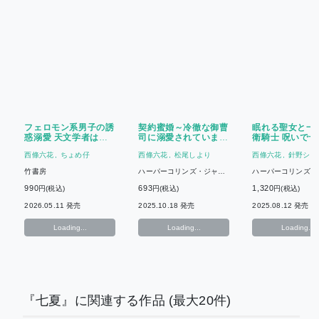
フェロモン系男子の誘
契約蜜婚～冷徹な御曹
眠れる聖女と一
惑溺愛 天文学者は秘
司に溺愛されています
衛騎士 呪いで十
密のある彼女を甘やか
～(2)
っていましたが
西條六花
ちょめ仔
西條六花
松尾しより
西條六花
針野シロ
したい
された辺境の地
がぬ激愛を刻ま
竹書房
ハーパーコリンズ・ジャパ
ハーパーコリンズ・
た
ン
ン
990
693
1,320
円(税込)
円(税込)
円(税込)
2026.05.11 発売
2025.10.18 発売
2025.08.12 発売
Loading...
Loading...
Loading...
『七夏』に関連する作品
(最大20件)