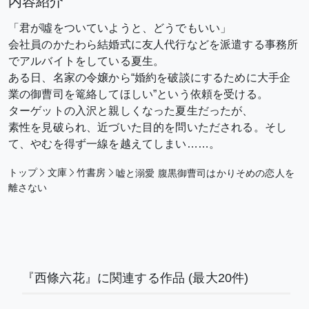
内容紹介
「君が噓をついていようと、どうでもいい」
会社員のかたわら結婚式に友人代行などを派遣する事務所
でアルバイトをしている夏生。
ある日、名家の令嬢から“婚約を破談にするために大手企
業の御曹司を篭絡してほしい”という依頼を受ける。
ターゲットの入沢と親しくなった夏生だったが、
素性を見破られ、近づいた目的を問いただされる。そし
て、やむを得ず一線を越えてしまい……。
トップ
文庫
竹書房
嘘と溺愛 腹黒御曹司はかりそめの恋人を
離さない
『西條六花』に関連する作品
(最大20件)