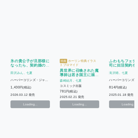
氷の貴公子が旦那様に
ふわもちフェチ
ホーリン特典イラス
特典
なったら、契約婚のは
トブロマイド
司に妊活契約を
ずなのに溺愛してきま
てます
異世界に召喚された魔
田沢みん
七夏
滝沢晴
七夏
す～女性不信の御曹司
導師は若き国王に溺愛
は初心な新妻から噛ま
される
ハーパーコリンズ・ジャパ
ハーパーコリンズ・
森崎結月
七夏
れるのがお好き!?～
ン
ン
コスミック出版
1,430
814
円(税込)
円(税込)
781
円(税込)
2026.03.12 発売
2025.01.18 発売
2025.02.21 発売
Loading...
Loading...
Loading...