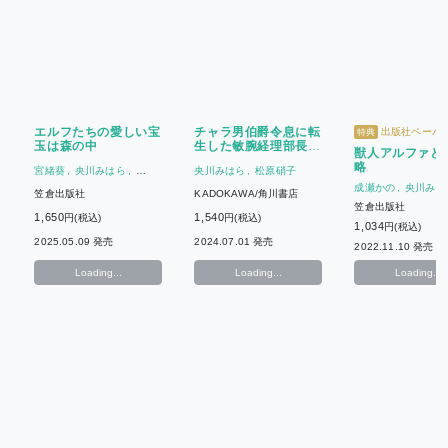
エルフたちの愛しい宝
チャラ男伯爵令息に転
出版社ペーパ
特典
玉は森の中
生した敏腕経理部長、
獣人アルファと
異世界で年下拗らせ冷
略
宮緒葵
央川みはら
央川みはら
松原硝子
徹公爵様に溺愛される
央川みはら
成瀬かの
央川みは
笠倉出版社
KADOKAWA/角川書店
笠倉出版社
1,650
1,540
円(税込)
円(税込)
1,034
円(税込)
2025.05.09 発売
2024.07.01 発売
2022.11.10 発売
Loading...
Loading...
Loading...