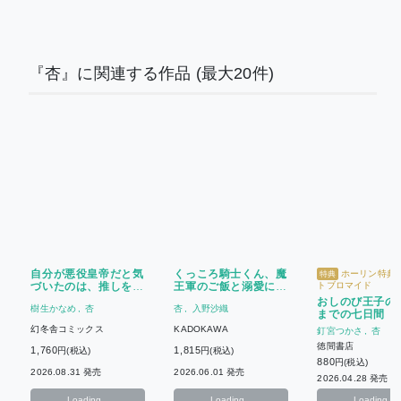
『杏』に関連する作品
(最大20件)
自分が悪役皇帝だと気
くっころ騎士くん、魔
ホーリン特典
特典
づいたのは、推しを公
王軍のご飯と溺愛に陥
トブロマイド
開処刑する直前でした
落寸前!?
おしのび王子の
樹生かなめ
杏
杏
入野沙織
までの七日間
幻冬舎コミックス
KADOKAWA
釘宮つかさ
杏
徳間書店
1,760
1,815
円(税込)
円(税込)
880
円(税込)
2026.08.31 発売
2026.06.01 発売
2026.04.28 発売
Loading...
Loading...
Loading...