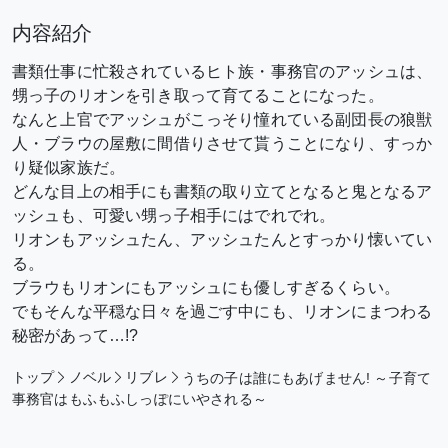
内容紹介
書類仕事に忙殺されているヒト族・事務官のアッシュは、
甥っ子のリオンを引き取って育てることになった。
なんと上官でアッシュがこっそり憧れている副団長の狼獣
人・ブラウの屋敷に間借りさせて貰うことになり、すっか
り疑似家族だ。
どんな目上の相手にも書類の取り立てとなると鬼となるア
ッシュも、可愛い甥っ子相手にはでれでれ。
リオンもアッシュたん、アッシュたんとすっかり懐いてい
る。
ブラウもリオンにもアッシュにも優しすぎるくらい。
でもそんな平穏な日々を過ごす中にも、リオンにまつわる
秘密があって…!?
トップ
ノベル
リブレ
うちの子は誰にもあげません! ～子育て
事務官はもふもふしっぽにいやされる～