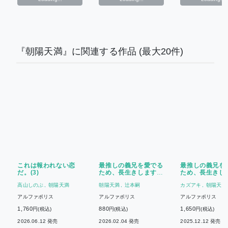
『朝陽天満』に関連する作品
(最大20件)
これは報われない恋
最推しの義兄を愛でる
最推しの義兄を
だ。(3)
ため、長生きします!
ため、長生きし
(3)
(6)
高山しのぶ
朝陽天満
朝陽天満
辻本嗣
カズアキ
朝陽天満
アルファポリス
アルファポリス
アルファポリス
1,760
880
1,650
円(税込)
円(税込)
円(税込)
2026.06.12 発売
2026.02.04 発売
2025.12.12 発売