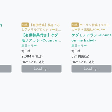
)
特典
特典
【有償特典】描き下ろ
ホーリン特典イラスト
しアクリルブロックキーホル
カード + 出版社ペーパー
ダー + ホーリン特典イラスト
【有償特典付き】ケダ
ケダモノアラシ -Count
カード + 出版社ペーパー
モノアラシ -Count on
on me baby!-
me baby!-
黒井モリー
黒井モリー
海王社
海王社
2,084
874
円(税込)
円(税込)
2025.02.10 発売
2025.02.10 発売
Loading...
Loading...