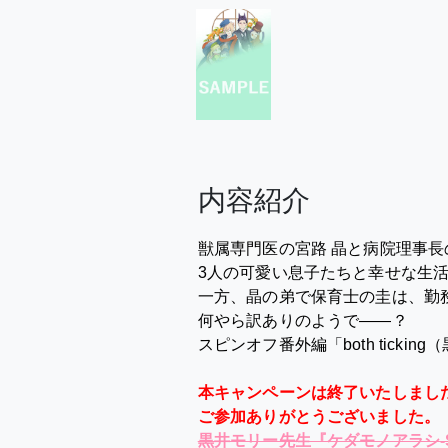
内容紹介
獣属専門医の宮路 晶と病院理事
3人の可愛い息子たちと幸せな生
一方、晶の弟で保育士の圭は、勤
何やら訳ありのようで――？
スピンオフ番外編「both ticki
本キャンペーンは終了いたしまし
ご参加ありがとうございました。
黒井モリー先生『ケダモノアラシ-Sta