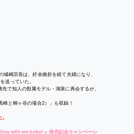
長の城嶋宗吾は、紆余曲折を経て夫婦になり、
活を送っていた。
務先で知人の獣属モデル・湖泉に再会するが、
ng（黒崎と桐ヶ谷の場合2）」も収録！
た。
y with me baby!-』発売記念キャンペーン