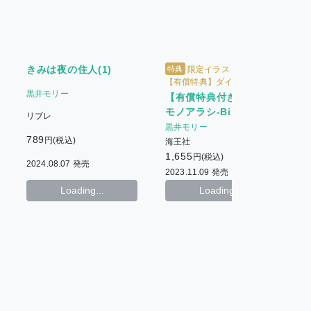
きみは夜の住人(1)
特典
限定イラストカード +
【有償特典】ダイカットホロ
黒井モリー
グラムアクリルコースター +
【有償特典付き】ケダ
出版社ペーパー
モノアラシ-Bind me
m
リブレ
baby!-
黒井モリー
789
円(税込)
海王社
1,655
7
円(税込)
2024.08.07 発売
2023.11.09 発売
2
Loading...
Loading...