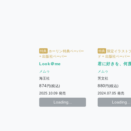
特典
特典
ホーリン特典ペーパー
限定イラスト
+ 出版社ペーパー
ド + 出版社ペーパー
Look＠me
君に好きを、何
メムゥ
メムゥ
海王社
芳文社
874
880
円(税込)
円(税込)
2025.10.09 発売
2024.07.05 発売
Loading...
Loading...