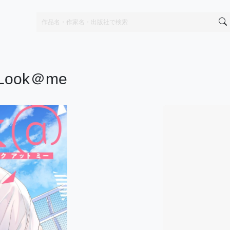
ook＠me