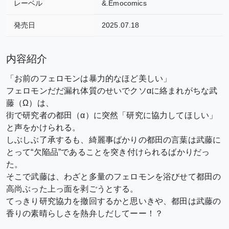
レーベル
&.Emocomics
発売日
2025.07.18
内容紹介
「お前のフェロモンは暴力的なほど美しい」
フェロモンだだ漏れ体質のせいでクソαに絡まれがちな武
藤（Ω）は、
街で研究者の都田（α）に突然「研究に協力してほしい」
と声をかけられる。
しぶしぶ了承するも、綺麗事ばかりの都田の言葉は武藤に
とって“欠陥品”であることを突き付けられるばかりだっ
た。
そこで武藤は、わざと多量のフェロモンを浴びせて都田の
高尚ぶった上っ面を剥ごうとする。
てっきり研究協力を撤回するかと思いきや、都田は武藤の
香りの素晴らしさを熱弁しだしてーー！？