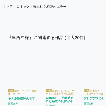
トップ
コミック
海王社
相愛のエラー
『里西立樺』に関連する作品
(最大20件)
限定ペーパー + 出版
限定両面イラストカ
限定描き下ろ
特典
特典
特典
社ペーパー
ード(片面描き下ろし漫画) +
ストカード + 出版
出版社ペーパー
ー
Gotcha! ～距離感ゼ
キス系除霊師久音君
プレアデスの慕
ロな極道の乳首が今日
里西立樺
里西立樺
も誘惑してきます～
里西立樺