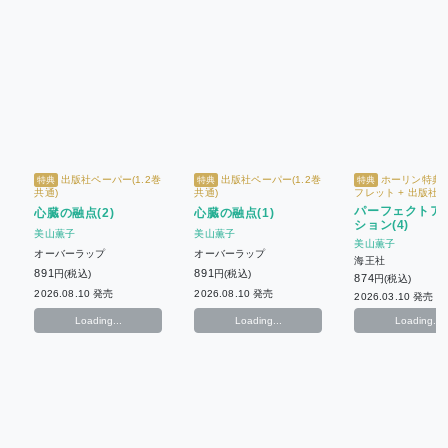
出版社ペーパー(1.2巻
出版社ペーパー(1.2巻
ホーリン特典4
特典
特典
特典
共通)
共通)
フレット + 出版社
パーフェクトア
心臓の融点(2)
心臓の融点(1)
ション(4)
美山薫子
美山薫子
美山薫子
オーバーラップ
オーバーラップ
海王社
891
891
円(税込)
円(税込)
874
円(税込)
2026.08.10 発売
2026.08.10 発売
2026.03.10 発売
Loading...
Loading...
Loading...