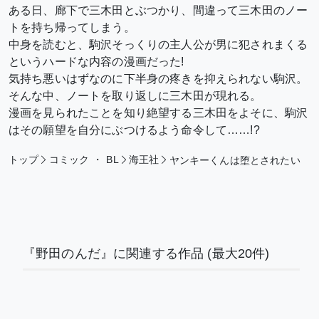
ある日、廊下で三木田とぶつかり、間違って三木田のノー
トを持ち帰ってしまう。
中身を読むと、駒沢そっくりの主人公が男に犯されまくる
というハードな内容の漫画だった!
気持ち悪いはずなのに下半身の疼きを抑えられない駒沢。
そんな中、ノートを取り返しに三木田が現れる。
漫画を見られたことを知り絶望する三木田をよそに、駒沢
はその願望を自分にぶつけるよう命令して……!?
トップ
コミック
・
BL
海王社
ヤンキーくんは堕とされたい
『野田のんだ』に関連する作品
(最大20件)