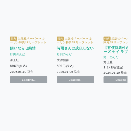
出版社ペーパー + ホ
出版社ペーパー + ホ
出版社ペーパー 
特典
特典
特典
ーリン特典4Pリーフレット
ーリン特典4Pリーフレット
限定4Pリーフレット 
償特典】描き下ろし
【有償特典付き
飼いならせ純情
時雨さんは成仏しない
ーズ セイ ラブミ
野田のんだ
野田のんだ
野田のんだ
海王社
大洋図書
海王社
896
891
円(税込)
円(税込)
1,171
円(税込)
2026.04.10 発売
2026.01.05 発売
2024.06.10 発売
Loading...
Loading...
Loading...