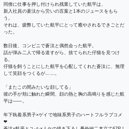
同僚に仕事を押し付けられ残業していた航平は、
新入社員の蒼汰から労いの言葉と1本のジュースをもら
う。
それは、疲弊していた航平にとって癒やされるできごとだ
った。
数日後、コンビニで蒼汰と偶然会った航平。
話が弾み二人で帰る道すがら、捨てられた仔猫を見つけ
る。
仔猫を飼うことにした航平を心配してくれた蒼汰に、無理
して笑顔をつくるが……。
「またこの間みたいな顔してる」
彼の手が頬に触れた瞬間、顔の熱と胸の高鳴りを感じた航
平は――。
年下執着系男子×ゲイで地味系男子のハートフルラブコメ
❤
蒼汰×航平とユ-ル×ミケの描き下ろし番外編二本立て67P !