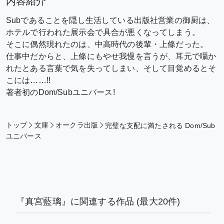
内容紹介
Subであることを隠し生活している出版社営業の御厨は、
ホテルで行われた展示会で具合が悪くなってしまう。
そこに偶然現れたのは、中高時代の後輩・上條だった。
仕事中だからと、上條にもやせ我慢を言うが、耳元で囁か
れたとある言葉で気を失ってしまい、そして目覚めるとそ
こには……!!
著者初のDom/Subユニバース!
トップ
文庫
オークラ出版
完璧な支配に満たされる Dom/Sub
ユニバース
『真宮藍璃』に関連する作品
(最大20件)