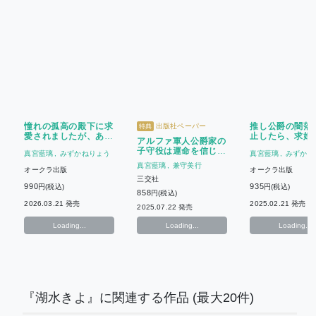
憧れの孤高の殿下に求
推し公爵の闇落
出版社ペーパー
特典
愛されましたが、あり
止したら、求婚
アルファ軍人公爵家の
えないので気のせいで
した
子守役は運命を信じた
真宮藍璃
みずかねりょう
真宮藍璃
みずかね
す
い
真宮藍璃
兼守美行
オークラ出版
オークラ出版
三交社
990
935
円(税込)
円(税込)
858
円(税込)
2026.03.21 発売
2025.02.21 発売
2025.07.22 発売
Loading...
Loading...
Loading...
『湖水きよ』に関連する作品
(最大20件)