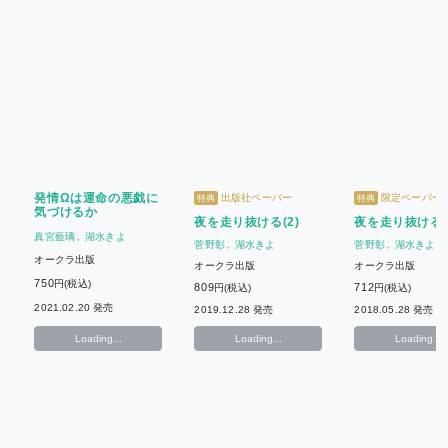
発情Ωは運命の悪戯に
出版社ペーパー
限定ペーパー
特典
特典
気づけるか
夜を走り抜ける(2)
夜を走り抜ける(
真宮藍璃
湖水きよ
菅野彰
湖水きよ
菅野彰
湖水きよ
オークラ出版
オークラ出版
オークラ出版
750
円(税込)
809
712
円(税込)
円(税込)
2021.02.20 発売
2019.12.28 発売
2018.05.28 発売
Loading...
Loading...
Loading...