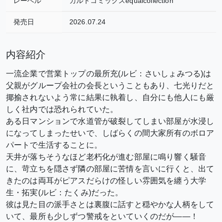
レーベル
カルトコミックスequalcollection
発売日
2026.07.24
内容紹介
一流企業で営業トップの最所充(ルビ：さいしょみつる)は
父親がグループ会社の会長ということもあり、七光りだと
揶揄されないよう常に結果に執着し、自分にも他人にも厳
しく社内では恐れられていた。
ある日マンションで水道管が破裂してしまい部屋が水浸し
になってしまったせいで、しばらくの間大家所有のボロア
パートで生活することに。
天井が落ちそうなほど老朽化が進む部屋に鳴り響く騒音
に、苛立ちを隠さず隣の部屋に苦情を言いに行くと、出て
きたのは両耳がピアスだらけの怪しい雰囲気を纏う大学
生・拓実(ルビ：たくみ)だった。
彼は見た目の派手さとは裏腹に話すと穏やかな人柄をして
いて、最所も少しずつ警戒をといていくのだが――！