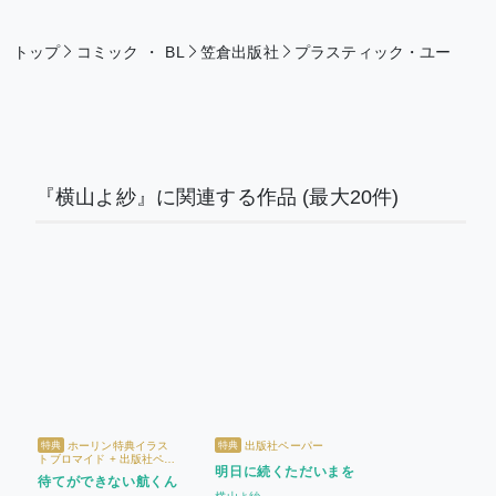
トップ
コミック
・
BL
笠倉出版社
プラスティック・ユー
『横山よ紗』に関連する作品
(最大20件)
ホーリン特典イラス
出版社ペーパー
特典
特典
トブロマイド + 出版社ペー
明日に続くただいまを
パー
待てができない航くん