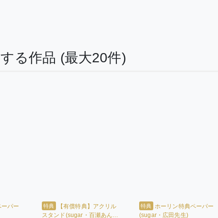
連する作品
(最大20件)
特典
特典
ペーパー
【有償特典】アクリル
ホーリン特典ペーパー
スタンド(sugar・百瀬あん先
(sugar・広田先生)