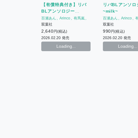
生) + ホーリン特典ペーパー
【有償特典付き】リバ
リバBLアンソロ
(milk・広田先生)
BLアンソロジー
~milk~
~milk~
百瀬あん
Arinco
有馬嵐
百瀬あん
Arinco
もちた
広田
もちた
広田
双葉社
双葉社
榎木えのすけ
beno
榎木えのすけ
beno
2,640
990
円(税込)
円(税込)
2026.02.20 発売
2026.02.20 発売
Loading...
Loading...