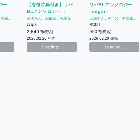
生) + ホーリン特典ペーパー
【有償特典付き】リバ
ジー
リバBLアンソロジー
(sugar・広田先生)
BLアンソロジー
~sugar~
~sugar~
百瀬あん
Arinco
有馬嵐
有馬嵐
百瀬あん
Arinco
有馬嵐
もちた
広田
もちた
広田
双葉社
双葉社
榎木えのすけ
beno
榎木えのすけ
beno
2,640
990
円(税込)
円(税込)
2026.02.20 発売
2026.02.20 発売
Loading...
Loading...