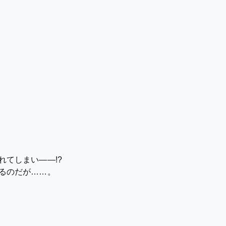
てしまい――!?
るのだが……。