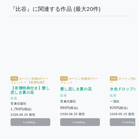
『比谷』に関連する作品
(最大20件)
ホーリン特典4Pリー
ホーリン特典4Pリー
ホーリン特典
特典
特典
特典
フレット + 【有償特典】描
フレット
ー
き下ろしアクリルコースタ
【有償特典付き】愛し
愛し恋しき夏の花
水色ドロップポ
ー
恋しき夏の花
比谷
比谷
比谷
笠倉出版社
一迅社
笠倉出版社
880
825
円(税込)
円(税込)
1,760
円(税込)
2026.08.25 発売
2026.05.15 発売
2026.08.25 発売
Loading...
Loading...
Loading...