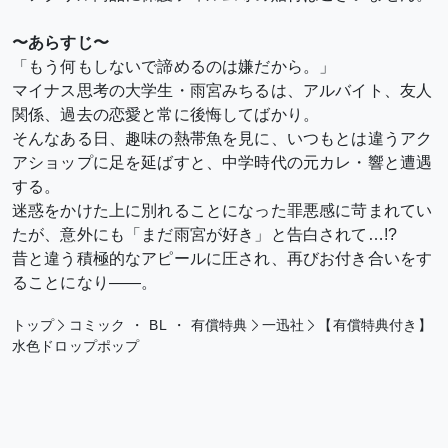
〜あらすじ〜
「もう何もしないで諦めるのは嫌だから。」
マイナス思考の大学生・雨宮みちるは、アルバイト、友人
関係、過去の恋愛と常に後悔してばかり。
そんなある日、趣味の熱帯魚を見に、いつもとは違うアク
アショップに足を延ばすと、中学時代の元カレ・響と遭遇
する。
迷惑をかけた上に別れることになった罪悪感に苛まれてい
たが、意外にも「まだ雨宮が好き」と告白されて…!?
昔と違う積極的なアピールに圧され、再びお付き合いをす
ることになり――。
トップ
コミック
・
BL
・
有償特典
一迅社
【有償特典付き】
水色ドロップポップ