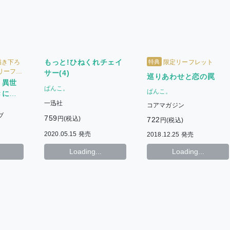
もっと!ひねくれチェイ
特典
描き下ろ
限定リーフレット
定リーフレ
サー(4)
巡りあわせと恋の罠
】異世
ぱんこ。
ぱんこ。
きにい
一迅社
コアマガジン
ブ
759
円(税込)
722
円(税込)
2020.05.15 発売
2018.12.25 発売
Loading...
Loading...