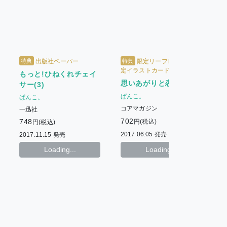
特典
特典
出版社ペーパー
限定リーフレット + 限
定イラストカード
サ
もっと!ひねくれチェイ
思いあがりと恋の罠
サー(3)
ぱんこ。
ぱんこ。
コアマガジン
一迅社
7
702
748
円(税込)
円(税込)
2
2017.06.05 発売
2017.11.15 発売
Loading...
Loading...