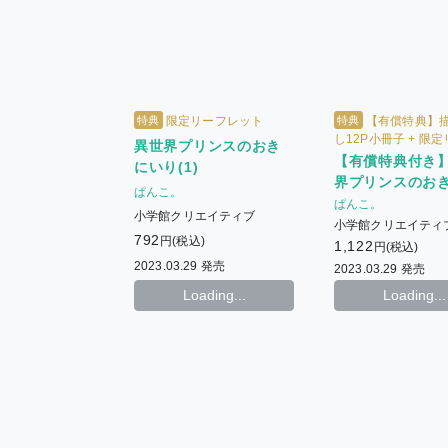
特典
特典
限定リーフレット
【有償特典】
し12P小冊子 + 限
異世界プリンスのおき
ット
【有償特典付き
にいり(1)
界プリンスのお
ぱんこ。
り(1)
ぱんこ。
小学館クリエイティブ
小学館クリエイティ
792
円(税込)
1,122
円(税込)
2023.03.29 発売
2023.03.29 発売
Loading...
Loading...