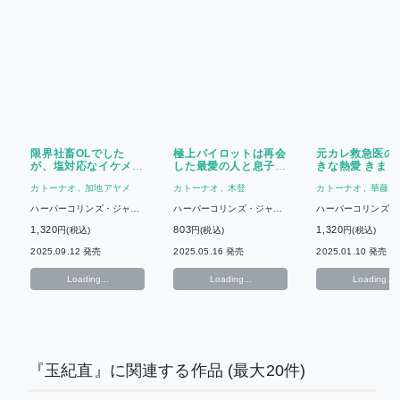
限界社畜OLでした
極上パイロットは再会
元カレ救急医の
が、塩対応なイケメン
した最愛の人と息子を
きな熱愛 きまじ
警察官僚から予想外に
包み込んで離さない
女は初恋から逃
カトーナオ
加地アヤメ
カトーナオ
木登
カトーナオ
華藤り
求愛されています
ない
ハーパーコリンズ・ジャパ
ハーパーコリンズ・ジャパ
ハーパーコリンズ・
ン
ン
ン
1,320
803
1,320
円(税込)
円(税込)
円(税込)
2025.09.12 発売
2025.05.16 発売
2025.01.10 発売
Loading...
Loading...
Loading...
『玉紀直』に関連する作品
(最大20件)