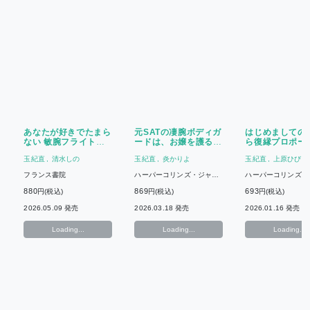
あなたが好きでたまら
元SATの凄腕ボディガ
はじめましての
ない 敏腕フライトド
ードは、お嬢を護るだ
ら復縁プロポー
クターはまじめな彼女
けじゃもの足りない
てます!?
玉紀直
清水しの
玉紀直
炎かりよ
玉紀直
上原ひびき
をどこまでも愛したい
フランス書院
ハーパーコリンズ・ジャパ
ハーパーコリンズ・
ン
ン
880
869
693
円(税込)
円(税込)
円(税込)
2026.05.09 発売
2026.03.18 発売
2026.01.16 発売
Loading...
Loading...
Loading...