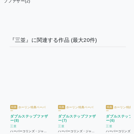
プファザー(2)
『三並』に関連する作品
(最大20件)
ホーリン特典ペーパ
ホーリン特典ペーパ
ホーリン特典
特典
特典
特典
ー
ー
ー
ダブルステップファザ
ダブルステップファザ
ダブルステップ
ー(8)
ー(7)
ー(6)
三並
三並
三並
ハーパーコリンズ・ジャパ
ハーパーコリンズ・ジャパ
ハーパーコリンズ・