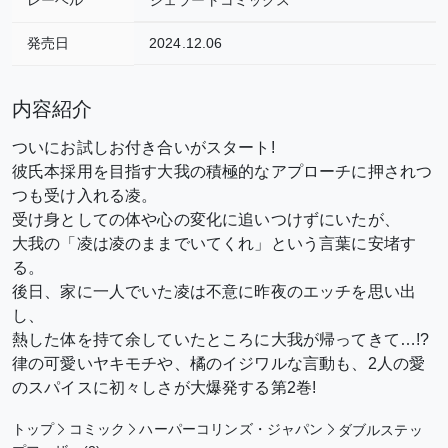
発売日
2024.12.06
内容紹介
ついにお試しお付き合いがスタート!
彼氏本採用を目指す大我の積極的なアプローチに押されつ
つも受け入れる凌。
受け身としての体や心の変化に追いつけずにいたが、
大我の「凌は凌のままでいてくれ」という言葉に安堵す
る。
後日、家に一人でいた凌は不意に昨夜のエッチを思い出
し、
熱した体を持て余していたところに大我が帰ってきて…!?
律の可愛いヤキモチや、橘のイジワルな言動も、2人の愛
のスパイスに
初々しさが大爆発する第2巻!
トップ
コミック
ハーパーコリンズ・ジャパン
ダブルステッ