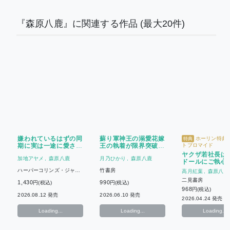
『森原八鹿』に関連する作品
(最大20件)
嫌われているはずの同
蘇り軍神王の溺愛花嫁
ホーリン特典
特典
期に実は一途に愛され
王の執着が限界突破で
トブロマイド
ていた件
逃げられません
ヤクザ若社長は
加地アヤメ
森原八鹿
月乃ひかり
森原八鹿
ドールにご執心
ハーパーコリンズ・ジャパ
竹書房
高月紅葉
森原八鹿
ン
二見書房
1,430
990
円(税込)
円(税込)
968
円(税込)
2026.08.12 発売
2026.06.10 発売
2026.04.24 発売
Loading...
Loading...
Loading...