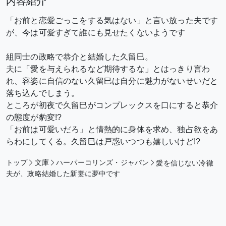
内容紹介
「お前と恋愛ごっこをする気はない」と言い放った夫です
が、今は可愛すぎて誰にも見せたくないようです
組同士の政略で恭介と結婚した久留巳。
夫に「愛を与えられるなど期待するな」とはっきり言わ
れ、容姿に自信のない久留巳は自分に魅力がないせいだと
落ち込んでしまう。
ところが初夜で久留巳がコンプレックスを口にすると恭介
の態度が豹変!?
「お前は可愛いだろ」と情熱的に身体を求め、独占欲をあ
らわにしてくる。久留巳は戸惑いつつも嬉しいけど!?
トップ
文庫
ハーパーコリンズ・ジャパン
愛を信じない冷徹
夫が、政略結婚した新妻に夢中です