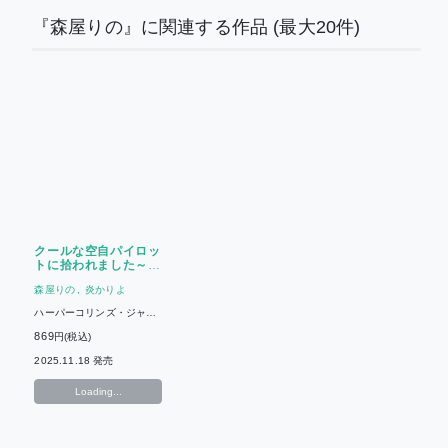
『森屋りの』に関連する作品
(最大20件)
クールな空自パイロッ
トに拾われました～家
政婦なのに愛され生活
森屋りの
炎かりよ
で!?～
ハーパーコリンズ・ジャパ
ン
869
円(税込)
2025.11.18 発売
Loading...