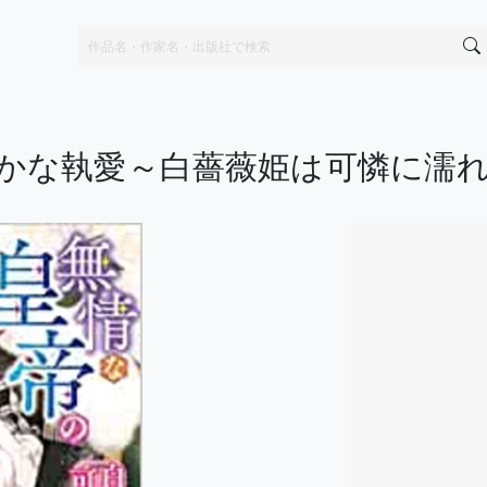
かな執愛～白薔薇姫は可憐に濡