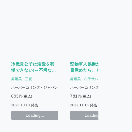
冷徹貴公子は溺愛を我
堅物軍人侯爵が溺愛に
慢できない!～不埒な蜜
目覚めたら、とにかく
月婚約～
迫ってきます
舞姫美
三夏
舞姫美
八千代ハル
ハーパーコリンズ・ジャパン
ハーパーコリンズ・ジャパン
693
781
6
円(税込)
円(税込)
2023.10.18 発売
2022.11.16 発売
2
Loading...
Loading...