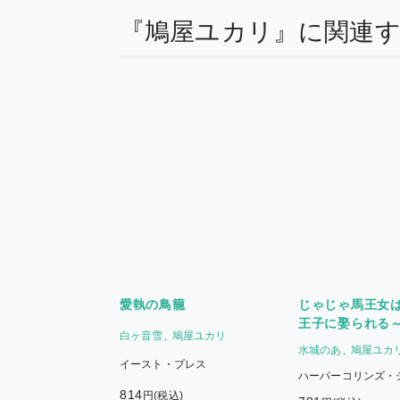
『鳩屋ユカリ』に関連
愛執の鳥籠
じゃじゃ馬王女
王子に娶られる
白ヶ音雪
鳩屋ユカリ
が波瀾万丈です!
水城のあ
鳩屋ユカ
イースト・プレス
ハーパーコリンズ・
814
円(税込)