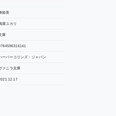
舞姫美
鳩屋ユカリ
文庫
9784596316141
ハーパーコリンズ・ジャパン
ヴァニラ文庫
2021.12.17