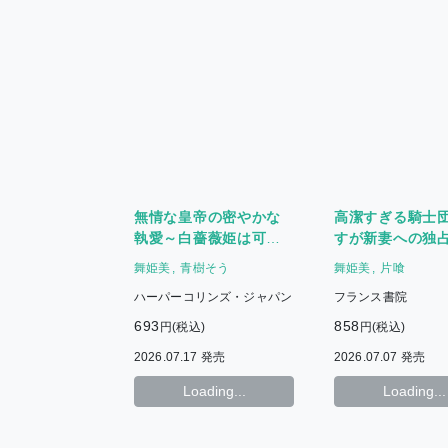
無情な皇帝の密やかな
高潔すぎる騎士
執愛～白薔薇姫は可憐
すが新妻への独
に濡れる～
我慢できない
舞姫美
青樹そう
舞姫美
片喰
ハーパーコリンズ・ジャパン
フランス書院
693
858
円(税込)
円(税込)
2026.07.17 発売
2026.07.07 発売
Loading...
Loading...