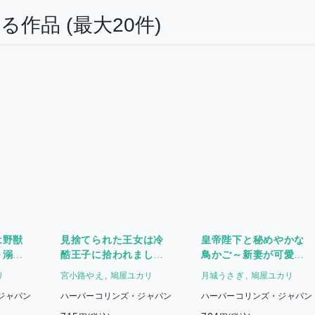
する作品
(最大20件)
は野獣
見捨てられた王女は冷
皇帝陛下と秘めやかな
～溺愛
酷王子に拾われまし
鳥かご～新妻が可愛す
?～
た!? ～幸せ婚前恋～
ぎて限界突破しました!!
リ
宮小路やえ
鳩屋ユカリ
月城うさぎ
鳩屋ユカリ
～
ジャパン
ハーパーコリンズ・ジャパン
ハーパーコリンズ・ジャパン