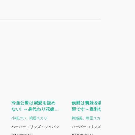
冷血公爵は溺愛を認め
侯爵は義妹を妻にご所
ない! ～身代わり花嫁と
望です～過剰な溺愛、
婚姻の誤算～
異常な求愛～
小桜けい
鳩屋ユカリ
舞姫美
鳩屋ユカリ
ハーパーコリンズ・ジャパン
ハーパーコリンズ・ジャパン