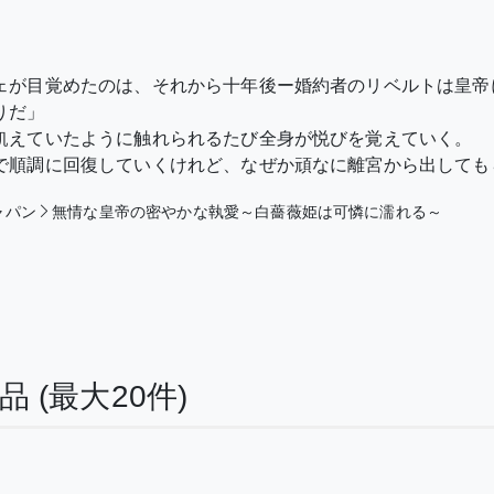
ェが目覚めたのは、それから十年後ー婚約者のリベルトは皇帝
りだ」
飢えていたように触れられるたび全身が悦びを覚えていく。
で順調に回復していくけれど、なぜか頑なに離宮から出してもら
ャパン
無情な皇帝の密やかな執愛～白薔薇姫は可憐に濡れる～
作品
(最大20件)