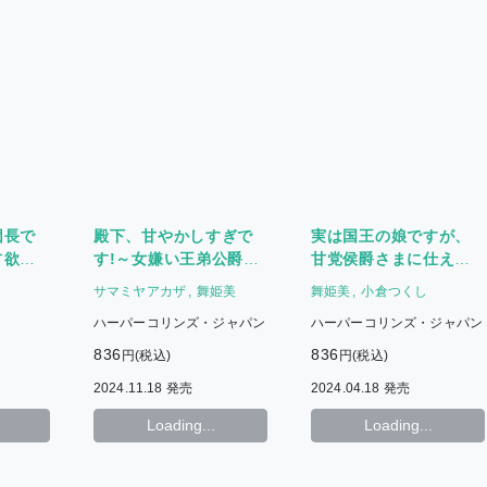
団長で
殿下、甘やかしすぎで
実は国王の娘ですが、
占欲を
す!～女嫌い王弟公爵の
甘党侯爵さまに仕えた
過保護な求婚計画～
らカラダごと濃密に食
サマミヤアカザ
舞姫美
舞姫美
小倉つくし
べられました
ハーパーコリンズ・ジャパン
ハーパーコリンズ・ジャパン
836
836
円(税込)
円(税込)
2024.11.18 発売
2024.04.18 発売
Loading...
Loading...