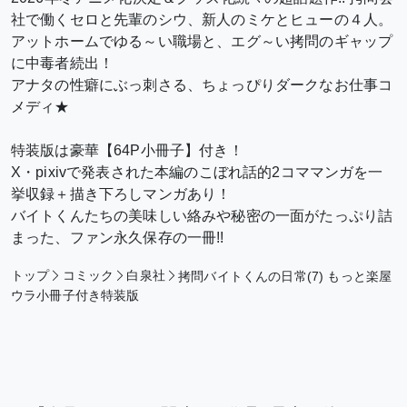
社で働くセロと先輩のシウ、新人のミケとヒューの４人。
アットホームでゆる～い職場と、エグ～い拷問のギャップ
に中毒者続出！
アナタの性癖にぶっ刺さる、ちょっぴりダークなお仕事コ
メディ★
特装版は豪華【64P小冊子】付き！
X・pixivで発表された本編のこぼれ話的2コママンガを一
挙収録＋描き下ろしマンガあり！
バイトくんたちの美味しい絡みや秘密の一面がたっぷり詰
まった、ファン永久保存の一冊!!
トップ
コミック
白泉社
拷問バイトくんの日常(7) もっと楽屋
ウラ小冊子付き特装版