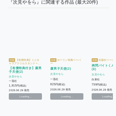
『次見やをら』に関連する作品
(最大20件)
【有償特典】ミニキ
ホーリン特典ペーパ
出版社ペーパ
特典
特典
特典
ャラアクリルスタンド + ホ
ー
拷問バイトくん
ーリン特典ペーパー
【有償特典付き】腐男
腐男子天使(2)
(8)
子天使(2)
次見やをら
次見やをら
次見やをら
一迅社
白泉社
一迅社
825
円(税込)
759
円(税込)
1,815
円(税込)
2026.06.29 発売
2026.06.29 発売
2026.06.29 発売
Loading...
Loading...
Loading...