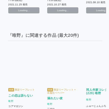
円(税込)
円(税込)
2021.08.10 発売
2021.11.25 発売
2021.10.27 発売
Loading...
Loading...
Loading...
『唯野』に関連する作品
(最大20件)
同人作家コレク
限定リーフレット
限定リーフレット +
特典
特典
出版社ペーパー
(229) 唯野
この恋は語らない
溺れたい彼
唯野
唯野
唯野
ふゅーじょんぷろだ
コアマガジン