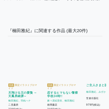
『楠田雅紀』に関連する作品
(最大20件)
ご主人さまと謎
限定イラストブロマ
限定イラストブロマ
特典
特典
イド
イド
楠田雅紀
みずかね
天翔ける王の愛贄 ～
恋するヒマもない警察
天鳳界綺譚～
学校24時!!
笠倉出版社
楠田雅紀
羽純ハナ
麻々原絵里依
楠田雅紀
979
二見書房
徳間書店
円(税込)
770
715