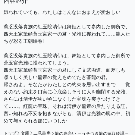
内容紹介
嫌われていても、わたしはこんなにおまえが愛おしい
貧乏没落貴族の紅玉院清伊は舞姫として参内した御所で、
四天王家筆頭蒼玉宮家一の君・光雅に攫われて……龍人た
ちが彩る王朝絵巻!
貧乏没落貴族の紅玉院清伊は、舞姫として参内した御所で
蒼玉宮光雅に攫われてしまう。
四天王家筆頭蒼玉宮家一の君にして文武両道、面差しも
凜々しく美しい龍帝の覚えもめでたき蒼龍の君。
帰さぬよ。そなたがわたしとの約束を思い出すまで――覚
えのない約束を口実に心底楽しそうに人を幽閉する光雅。
さらには清伊が幼い頃になくした宝珠を突きつけてき
て……。紅龍の宝珠、それは清伊が龍帝の后たりえる証。
言い知れぬ不安を抱きながらも、清伊は光雅の腕の中、初
めて与えられる熱にいつしか……
トップ
文庫
二見書房
龍の妻恋い ～うそつき龍の嫁取綺譚～