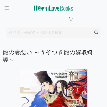
龍の妻恋い ～うそつき龍の嫁取綺
譚～