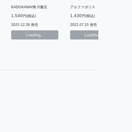
た
KADOKAWA/角川書店
アルファポリス
1,540
1,430
1
円(税込)
円(税込)
2023.12.28 発売
2022.07.15 発売
2
Loading...
Loading...