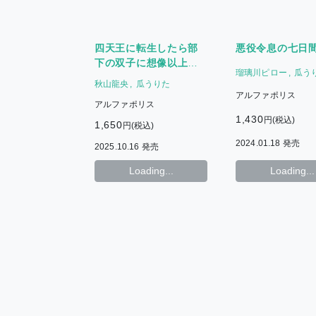
四天王に転生したら部
悪役令息の七日
下の双子に想像以上に
瑠璃川ピロー
瓜う
執着されてるんだけど
秋山龍央
瓜うりた
アルファポリス
アルファポリス
1,430
円(税込)
1,650
円(税込)
2024.01.18 発売
2025.10.16 発売
Loading...
Loading...