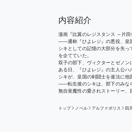
内容紹介
漫画『比翼のレジスタンス ～片
――通称『ひよレジ』の悪役、皇
シキとしての記憶の大部分を失っ
を企てていた。
双子の部下、ヴィクターとゼノン
ある日、『ひよレジ』の主人公ハ
シキが、皇国の剣闘士を違法に他
――転生後のシキは、部下のみなら
無自覚魔性の愛されストーリー、目
トップ
ノベル
アルファポリス
四