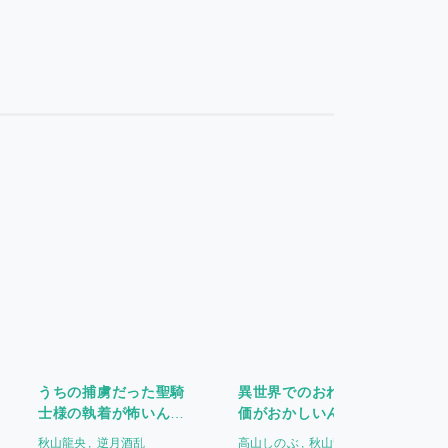
うちの捕虜だった聖騎
異世界でのおれへの評
士様の執着が怖いんで
価がおかしいんだが 新
すが自業自得ですか?
婚旅行は波乱万丈でし
秋山龍央
逆月酒乱
高山しのぶ
秋山龍央