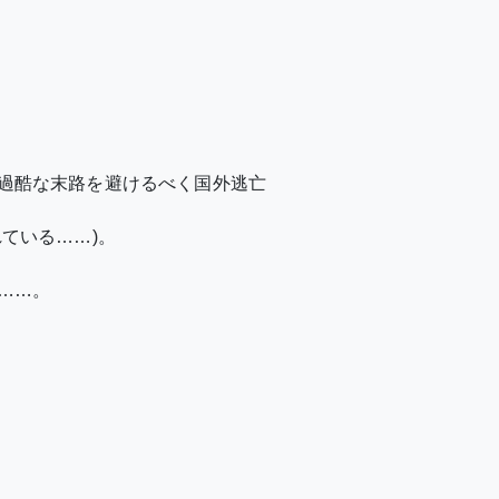
過酷な末路を避けるべく国外逃亡
ている……)。
……。