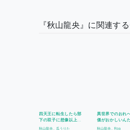
『秋山龍央』に関連す
四天王に転生したら部
異世界でのおれ
下の双子に想像以上に
価がおかしいんだ
執着されてるんだけど
秋山龍央
瓜うりた
秋山龍央
Roa