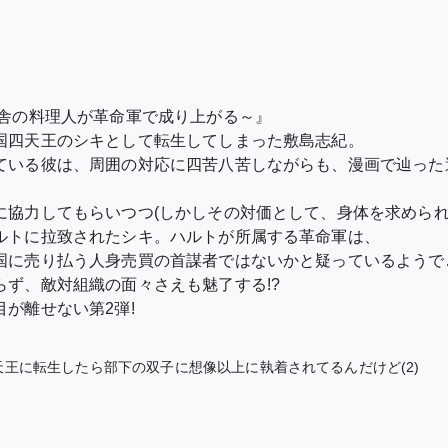
田舎の料理人が革命軍で成り上がる～』
国四天王のシキとして転生してしまった敷島志紀。
ている彼は、周囲の対応に四苦八苦しながらも、漫画で辿った
に協力してもらいつつ(しかしその対価として、身体を求められ
ルトに拉致されたシキ。ハルトが所属する革命軍は、
国に売り払う人身売買の首謀者ではないかと疑っているようで
ず、敵対組織の面々さえも魅了する!?
が離せない第2弾!
天王に転生したら部下の双子に想像以上に執着されてるんだけど(2)