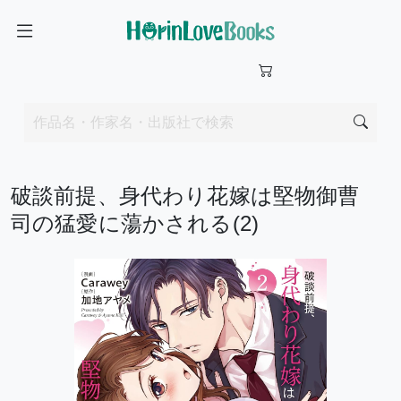
破談前提、身代わり花嫁は堅物御曹
司の猛愛に蕩かされる(2)