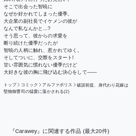
そこで出会った智暁に
なぜか好かれてしまった優季。
大企業の副社長でイケメンの彼が
なんで私なんかと…?
そう思って、彼からの求愛を
断り続けた優季だったが
智暁の人柄に触れ、惹かれてゆく。
そしてついに、交際をスタート!
甘い雰囲気に慣れない優季だけど
大好きな彼の胸に飛び込む決心をして――
トップ
コミック
アルファポリス
破談前提、身代わり花嫁は
堅物御曹司の猛愛に蕩かされる(2)
『Carawey』に関連する作品
(最大20件)