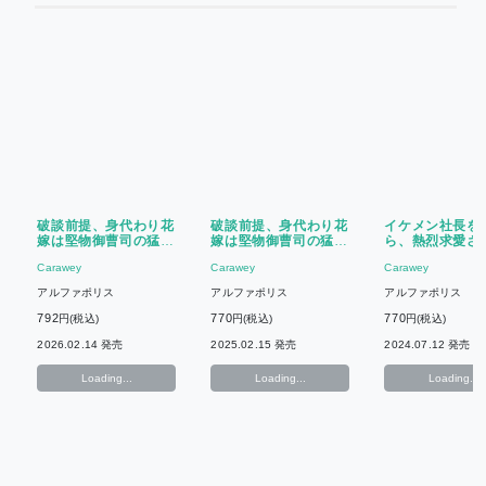
破談前提、身代わり花
破談前提、身代わり花
イケメン社長を
嫁は堅物御曹司の猛愛
嫁は堅物御曹司の猛愛
ら、熱烈求愛さ
に蕩かされる(3)
に蕩かされる(1)
す
Carawey
Carawey
Carawey
アルファポリス
アルファポリス
アルファポリス
792
770
770
円(税込)
円(税込)
円(税込)
2026.02.14 発売
2025.02.15 発売
2024.07.12 発売
Loading...
Loading...
Loading...