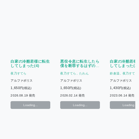
白家の冷酷若様に転生
悪役令息に転生したら
白家の冷酷若様
してしまった(4)
僕を断罪するはずの推
してしまった(2)
しに寵愛されました
夜乃すてら
夜乃すてら
たわん
鈴倉温
夜乃すてら
アルファポリス
アルファポリス
アルファポリス
1,650
1,650
1,430
円(税込)
円(税込)
円(税込)
2026.08.19 発売
2026.02.14 発売
2023.06.14 発売
Loading...
Loading...
Loading...