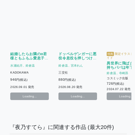
結婚したらお隣のα若
ドッペルゲンガーに悪
限定イラスト
特典
様ともふもふ愛息子に
役令息役を押しつけら
イド
恵まれました
れたら、まさかの恋が
異世界に飛ばさ
水瀬結月
鈴倉温
鈴倉温
宮本れん
実りました!?
持ちパパは年下
にロックオンさ
KADOKAWA
三交社
鈴倉温
寺崎昴
た
コスミック出版
946
880
円(税込)
円(税込)
726
円(税込)
2026.09.01 発売
2026.08.20 発売
2024.07.22 発売
Loading...
Loading...
Loading...
『夜乃すてら』に関連する作品
(最大20件)