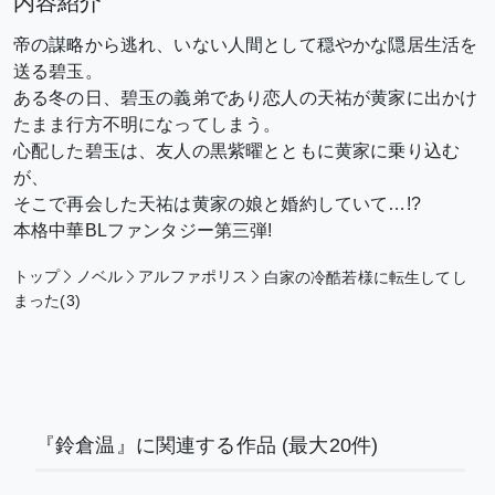
内容紹介
帝の謀略から逃れ、いない人間として穏やかな隠居生活を
送る碧玉。
ある冬の日、碧玉の義弟であり恋人の天祐が黄家に出かけ
たまま行方不明になってしまう。
心配した碧玉は、友人の黒紫曜とともに黄家に乗り込む
が、
そこで再会した天祐は黄家の娘と婚約していて…!?
本格中華BLファンタジー第三弾!
トップ
ノベル
アルファポリス
白家の冷酷若様に転生してし
まった(3)
『鈴倉温』に関連する作品
(最大20件)