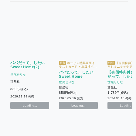
パパだって、したい
ホーリン特典両面イ
【有償特典】
特典
特典
Sweet Home(2)
ラストカード + 出版社ペー
ろしミニキャラアク
パー
タンド + 限定イラ
パパだって、したい
【有償特典付き
ド + 出版社ペーパ
世尾せりな
Sweet Home
だって、したい(
彗星社
世尾せりな
世尾せりな
彗星社
彗星社
880
円(税込)
858
1,789
円(税込)
円(税込)
2026.11.18 発売
2025.05.16 発売
2024.04.18 発売
Loading...
Loading...
Loading...