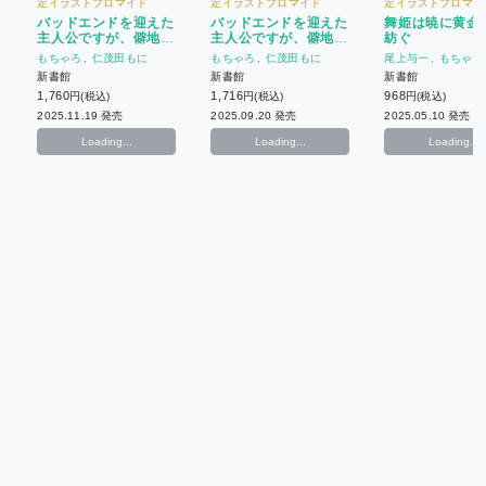
定イラストブロマイド
定イラストブロマイド
定イラストブロマイ
バッドエンドを迎えた
バッドエンドを迎えた
舞姫は暁に黄金
主人公ですが、僻地暮
主人公ですが、僻地暮
紡ぐ
らしも悪くありません
らしも悪くありません
もちゃろ
仁茂田もに
もちゃろ
仁茂田もに
尾上与一
もちゃろ
(下)
(上)
新書館
新書館
新書館
1,760
1,716
968
円(税込)
円(税込)
円(税込)
2025.11.19 発売
2025.09.20 発売
2025.05.10 発売
Loading...
Loading...
Loading...