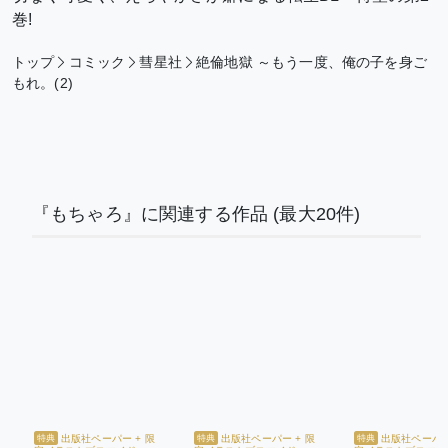
巻!
トップ
コミック
彗星社
絶倫地獄 ～もう一度、俺の子を身ご
もれ。(2)
『もちゃろ』に関連する作品
(最大20件)
出版社ペーパー + 限
出版社ペーパー + 限
出版社ペーパー
特典
特典
特典