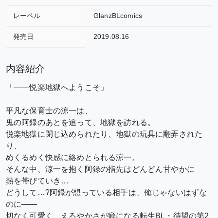
レーベル
GlanzBLcomics
発売日
2019.08.16
内容紹介
「――悦楽地獄へようこそ」
平凡な保育士の涼一は、
鬼の阿録のあとを追って、地獄を訪れる。
悦楽地獄に閉じ込められたり、地獄の玩具に翻弄された
り、
めくるめく快感に絡めとられる涼一。
そんな中、涼一を抱く阿録の指先はどんどん甘やかに
熱を帯びていき…
どうして…?阿録が想っている相手は、俺じゃないはずな
のに――
切なく可愛く、えろやかさが癖になる転生BL・待望の第2