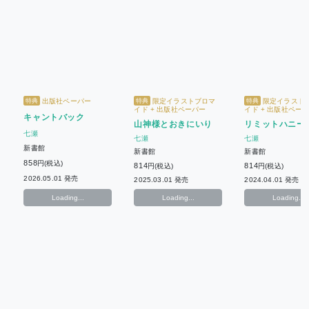
出版社ペーパー
限定イラストブロマ
限定イラスト
特典
特典
特典
イド + 出版社ペーパー
イド + 出版社ペー
キャントバック
山神様とおきにいり
リミットハニー(
七瀬
七瀬
七瀬
新書館
新書館
新書館
858
円(税込)
814
814
円(税込)
円(税込)
2026.05.01 発売
2025.03.01 発売
2024.04.01 発売
Loading...
Loading...
Loading...