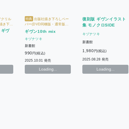
復刻版 ギヴンイラスト
特典
アクリル
出版社描き下ろしペー
社描き下ろ
パー(DVD同梱版・通常版共
集 モノクロSIDE
梱版・通
通)
】ギヴ
ギヴン10th mix
キヅナツキ
キヅナツキ
新書館
新書館
1,980
円(税込)
990
円(税込)
2025.08.28 発売
2025.10.01 発売
Loading...
Loading...