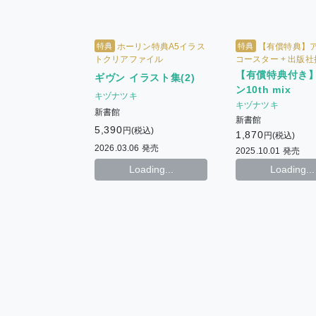
特典
特典
ホーリン特典A5イラス
【有償特典】
トクリアファイル
コースター + 出版
しペーパー(DVD同
【有償特典付き
ギヴン イラスト集(2)
常版共通)
ン10th mix
キヅナツキ
キヅナツキ
新書館
新書館
5,390
円(税込)
1,870
円(税込)
2026.03.06 発売
2025.10.01 発売
Loading...
Loading...