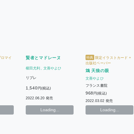
賢者とマドレーヌ
特典
ブロマイ
限定イラストカード +
出版社ペーパー
榎田尤利
文善やよひ
鴆 天狼の眼
リブレ
文善やよひ
フランス書院
1,540
円(税込)
968
円(税込)
2022.06.20 発売
2022.03.02 発売
Loading...
Loading...