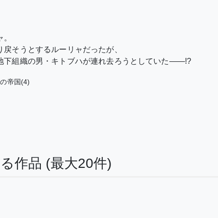
ャ。
り戻そうとするルーリャだったが、
地下組織の男・キトブハが連れ去ろうとしていた——!?
の帝国(4)
する作品
(最大20件)