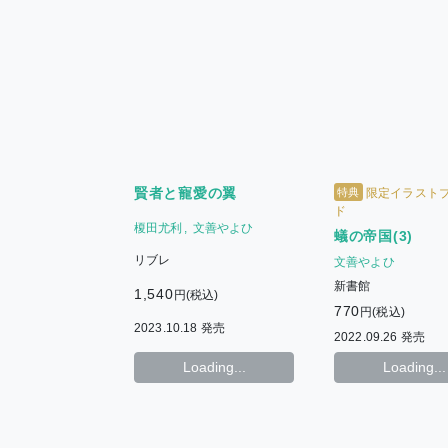
賢者と寵愛の翼
特典
限定イラスト
ド
榎田尤利
文善やよひ
蟻の帝国(3)
リブレ
文善やよひ
新書館
1,540
円(税込)
770
円(税込)
2023.10.18 発売
2022.09.26 発売
Loading...
Loading...