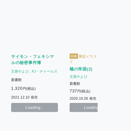
サイモン・フェキシマ
特典
限定イラストブロマイ
ド
ルの秘密事件簿
蟻の帝国(2)
文善やよひ
KJ・チャールズ
文善やよひ
新書館
新書館
1,320
円(税込)
737
7
円(税込)
2021.12.10 発売
2020.10.26 発売
2
Loading...
Loading...