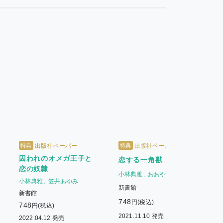
特典
特典
出版社ペーパー
出版社ペーパー
囚われのオメガ王子と
恋する一角獣
恋の奴隷
小林典雅
おおやかずみ
小林典雅
笠井あゆみ
新書館
新書館
748
円(税込)
748
円(税込)
7
2021.11.10 発売
2022.04.12 発売
2