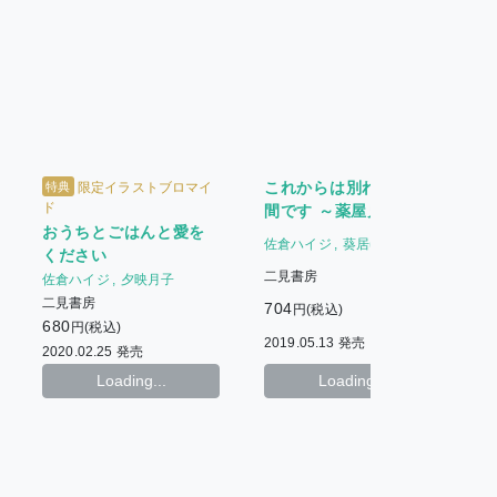
これからは別れのお時
特典
限定イラストブロマイ
ド
間です ～薬屋兄弟と疫
おうちとごはんと愛を
病神の縁直し～
佐倉ハイジ
葵居ゆゆ
ください
二見書房
佐倉ハイジ
夕映月子
二見書房
704
円(税込)
680
円(税込)
2019.05.13 発売
2
2020.02.25 発売
Loading...
Loading...