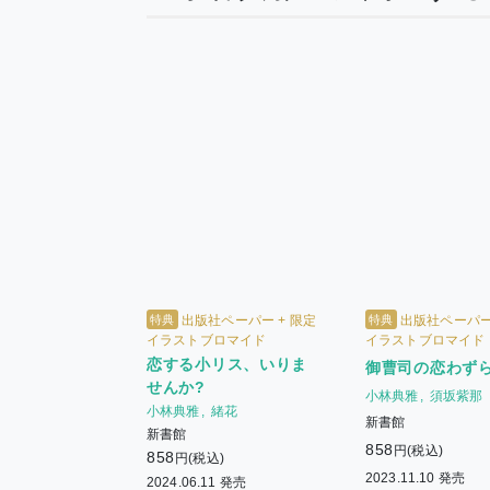
特典
特典
出版社ペーパー + 限定
出版社ペーパー 
イラストブロマイド
イラストブロマイド
恋する小リス、いりま
御曹司の恋わず
せんか?
小林典雅
須坂紫那
小林典雅
緒花
新書館
新書館
858
円(税込)
858
円(税込)
2023.11.10 発売
2024.06.11 発売