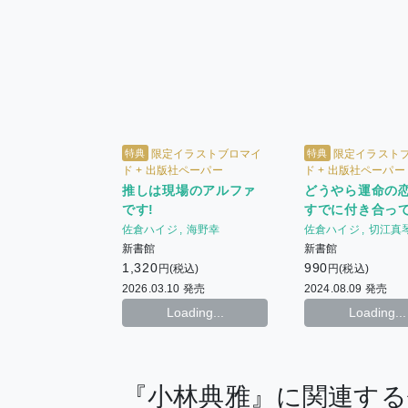
特典
特典
限定イラストブロマイ
限定イラスト
ド + 出版社ペーパー
ド + 出版社ペーパー
推しは現場のアルファ
どうやら運命の
です!
すでに付き合っ
ようです
佐倉ハイジ
海野幸
佐倉ハイジ
切江真
新書館
新書館
1,320
990
円(税込)
円(税込)
2026.03.10 発売
2024.08.09 発売
Loading...
Loading...
『小林典雅』に関連す