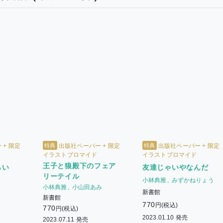
特典
特典
+ 限定
出版社ペーパー + 限定
出版社ペーパー + 限定
イラストブロマイド
イラストブロマイド
王子と狼殿下のフェア
らい
友達じゃいやなんだ
リーテイル
小林典雅
みずかねりょう
小林典雅
小山田あみ
新書館
新書館
770
円(税込)
770
円(税込)
2023.01.10 発売
2023.07.11 発売