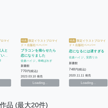
特典
特典
ブロマイ
限定イラストブロマイ
限定イラストブロマイ
ド + 出版社ペーパー
ド + 出版社ペーパー
恋人と
ブラコンを拗らせたら
恋になるには遅すぎる
ていた
恋になりました
佐倉ハイジ
安西リカ
琴
佐倉ハイジ
幸崎ぱれす
新書館
新書館
748
円(税込)
770
円(税込)
2020.11.11 発売
2023.03.10 発売
Loading...
Loading...
る作品
(最大20件)