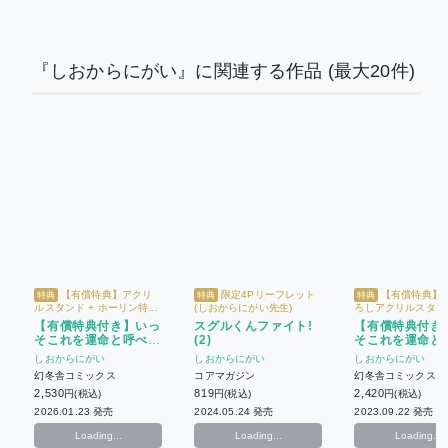
『しおからにがい』に関連する作品
(最大20件)
【有償特典】アクリ
限定4Pリーフレット
【有償特典】
特典
特典
特典
ルスタンド + ホーリン特典
(しおからにがい先生)
ろしアクリルスタンド
4Pリーフレット + 出版社ペ
定4Pリーフレット +
【有償特典付き】いっ
スグルくんファイト!
【有償特典付き
ーパー
ペーパー
そこれを運命と呼べ
(2)
そこれを運命と
(2)
(1)
しおからにがい
しおからにがい
しおからにがい
幻冬舎コミックス
コアマガジン
幻冬舎コミックス
2,530
819
2,420
円(税込)
円(税込)
円(税込)
2026.01.23 発売
2024.05.24 発売
2023.09.22 発売
Loading...
Loading...
Loading...