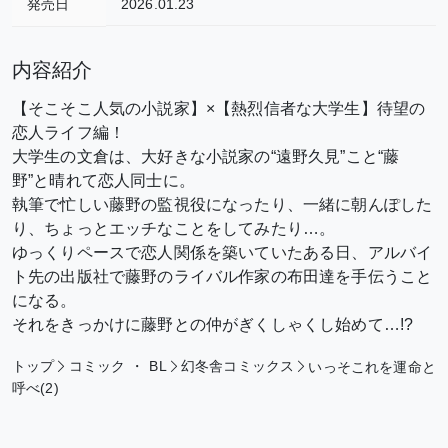
発売日
2026.01.23
内容紹介
【そこそこ人気の小説家】×【熱烈信者な大学生】待望の
恋人ライフ編！
大学生の文倉は、大好きな小説家の“遠野久見”こと“藤
野”と晴れて恋人同士に。
執筆で忙しい藤野の監視役になったり、一緒に朝んぽした
り、ちょっとエッチなことをしてみたり…。
ゆっくりペースで恋人関係を築いていたある日、アルバイ
ト先の出版社で藤野のライバル作家の布田達を手伝うこと
になる。
それをきっかけに藤野との仲がぎくしゃくし始めて…!?
トップ
コミック
・
BL
幻冬舎コミックス
いっそこれを運命と
呼べ(2)