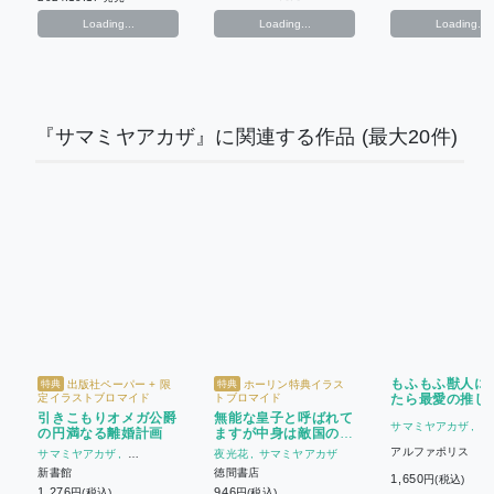
Loading...
Loading...
Loading...
『サマミヤアカザ』に関連する作品
(最大20件)
もふもふ獣人に
出版社ペーパー + 限
ホーリン特典イラス
特典
特典
定イラストブロマイド
トブロマイド
たら最愛の推し
されています
引きこもりオメガ公爵
無能な皇子と呼ばれて
サマミヤアカザ
ゆ
の円満なる離婚計画
ますが中身は敵国の宰
相です(7)
アルファポリス
サマミヤアカザ
夜光花
サマミヤアカザ
仁茂田もに
新書館
徳間書店
1,650
円(税込)
1,276
946
円(税込)
円(税込)