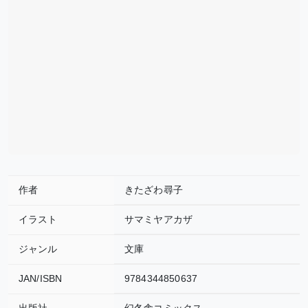
作者
きたざわ尋子
イラスト
サマミヤアカザ
ジャンル
文庫
JAN/ISBN
9784344850637
出版社
幻冬舎コミックス