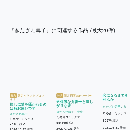
『きたざわ尋子』に関連する作品
(最大20件)
恋になるまで暮
限定イラストブロマ
限定両面SSペーパー
特典
特典
イド
せんか
過保護な弁護士と寂し
推しに愛を囁かれるの
がりな彼
きたざわ尋子
古澤
は解釈違いです
きたざわ尋子
壱也
幻冬舎コミックス
きたざわ尋子
サマミヤアカザ
幻冬舎コミックス
幻冬舎コミックス
957
円(税込)
990
円(税込)
748
円(税込)
2021.08.31 発売
2023.07.31 発売
2024.10.17 発売