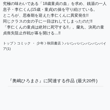
究極の味わいである「18歳童貞の血」を求め、銭湯の一人
息子・李仁くん(15歳・童貞)の操を守り続けている。
ところが、思春期を迎えた李仁くんに異変発生!!
同じクラスの女の子に一目ぼれしてしまったのだ!!
「李仁くんの童貞は絶対に死守する!!」。蘭丸、決死の童
貞喪失阻止作戦が幕を開ける…!!
トップ
コミック
・
少年
秋田書店
ババンババンバンバンパイ
ア(1)
『奥嶋ひろまさ』に関連する作品
(最大20件)