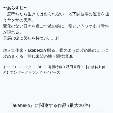
〜あらすじ〜
一度堕ちたら生きては出られない、地下闘技場の運営を担
うヤクザの天馬。
変化のない日々を過ごす彼の前に、龍というワケあり青年
が現れる。
天馬は彼に興味を持つが……!?
超人気作家・akabekoが贈る、蝶のように攻め蜂のように
攻めまくる、前代未聞の地下闘技場BL!
トップ
コミック
・
BL
・
有償特典
秋田書店
【有償特典付
き】アンダーグラウンドベイビーズ
『akabeko』に関連する作品
(最大20件)