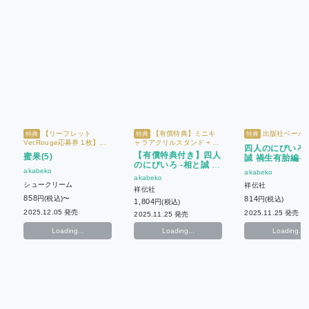
【リーフレット
【有償特典】ミニキ
出版社ペーパ
特典
特典
特典
Ver.Rouge応募券 1枚】※※
ャラアクリルスタンド + 出
四人のにびいろ 
同じ応募券2つで有効
版社ペーパー
【有償特典付き】四人
蜜果(5)
誠 禍生有胎編-
※※【from RED 6周年記念
のにびいろ -相と誠 禍
フェア】 + ホーリン特典イ
akabeko
akabeko
ラストカード + 出版社ペー
生有胎編-
akabeko
パー
シュークリーム
祥伝社
祥伝社
858
円(税込)〜
814
円(税込)
1,804
円(税込)
2025.12.05 発売
2025.11.25 発売
2025.11.25 発売
Loading...
Loading...
Loading...