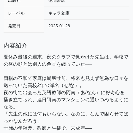
出版社
徳間書店
レーベル
キャラ文庫
発売日
2025.01.28
内容紹介
夏休み最後の週末、夜のクラブで見かけた先生は、
学校で
の昼の顔とは別人の色香を纏っていた──
両親の不和で家庭は崩壊寸前、将来も見えず
無為な日々を
送っていた高校2年の瀬名（せ/な）。
夜の街で
出会った英語教師の阿南（あ/なん）に好奇心を
搔き立てられ、
連日阿南のマンションに通いつめるように
なる。
「先生の他には何もいらない。なのに、
なんで困らせてば
っかなんだろう」
十歳の年齢差。教師と生徒で、未成年──