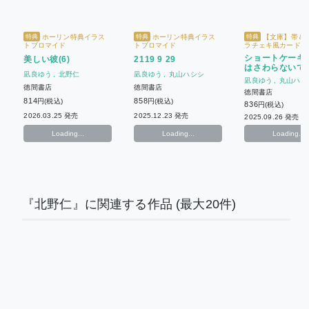
ホーリン特典イラス
ホーリン特典イラス
【文庫】帯＆
特典
特典
特典
トブロマイド
トブロマイド
ラチェキ風カード【C
バースデーフェア202
ショートケーキ
美しい彼(6)
2119 9 29
ホーリン特典イラス
はさわらないで
マイド
凪良ゆう
北野仁
凪良ゆう
丸山ハシシ
凪良ゆう
丸山ハシ
徳間書店
徳間書店
徳間書店
814
858
円(税込)
円(税込)
836
円(税込)
2026.03.25 発売
2025.12.23 発売
2025.09.26 発売
Loading...
Loading...
Loading...
『北野仁』に関連する作品
(最大20件)