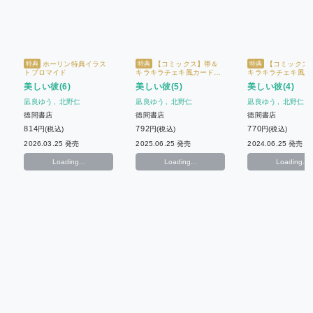
ホーリン特典イラス
【コミックス】帯＆
【コミックス
特典
特典
特典
トブロマイド
キラキラチェキ風カード
キラキラチェキ風カ
【Charaバースデーフェア
【Charaバースデ
美しい彼(6)
美しい彼(5)
美しい彼(4)
2026】 + ホーリン特典イ
2026】 + 限定イ
ラストブロマイド
ロマイド
凪良ゆう
北野仁
凪良ゆう
北野仁
凪良ゆう
北野仁
徳間書店
徳間書店
徳間書店
814
792
770
円(税込)
円(税込)
円(税込)
2026.03.25 発売
2025.06.25 発売
2024.06.25 発売
Loading...
Loading...
Loading...