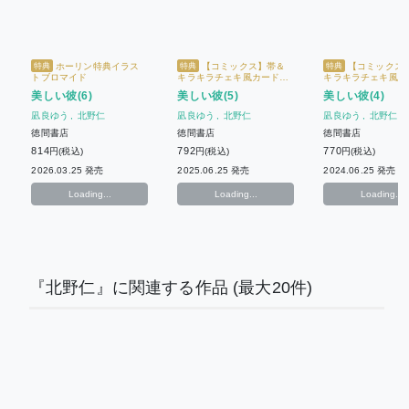
ホーリン特典イラス
【コミックス】帯＆
【コミックス
特典
特典
特典
トブロマイド
キラキラチェキ風カード
キラキラチェキ風カ
【Charaバースデーフェア
【Charaバースデ
美しい彼(6)
美しい彼(5)
美しい彼(4)
2026】 + ホーリン特典イ
2026】 + 限定イ
ラストブロマイド
ロマイド
凪良ゆう
北野仁
凪良ゆう
北野仁
凪良ゆう
北野仁
徳間書店
徳間書店
徳間書店
814
792
770
円(税込)
円(税込)
円(税込)
2026.03.25 発売
2025.06.25 発売
2024.06.25 発売
Loading...
Loading...
Loading...
『北野仁』に関連する作品
(最大20件)