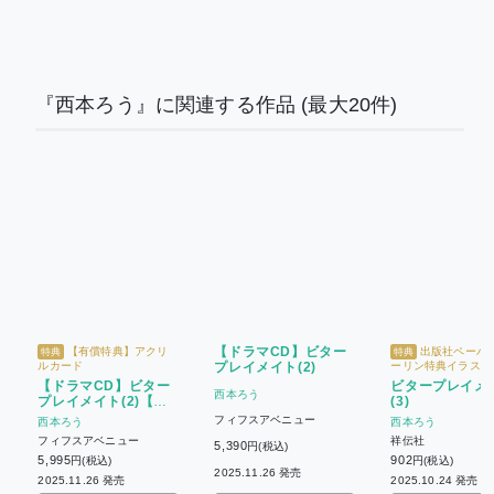
『西本ろう』に関連する作品
(最大20件)
【ドラマCD】ビター
【有償特典】アクリ
出版社ペーパー
特典
特典
ルカード
プレイメイト(2)
ーリン特典イラスト
イド
【ドラマCD】ビター
ビタープレイメ
西本ろう
プレイメイト(2)【有
(3)
償特典付き】
フィフスアベニュー
西本ろう
西本ろう
フィフスアベニュー
祥伝社
5,390
円(税込)
5,995
902
円(税込)
円(税込)
2025.11.26 発売
2025.11.26 発売
2025.10.24 発売