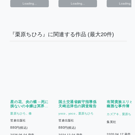
Loading...
Loading...
Loading...
『栗原ちひろ』に関連する作品
(最大20件)
星の花、炎の蝶 ─死に
国土交通省鎮守指導係
有閑貴族エリオ
損ないの令嬢は冥界の
天崎志津也の調査報告
幽雅な事件簿
王に嫁ぐ─
栗原ちひろ
條
yoco
yoco
栗原ちひろ
カズアキ
栗原ちひ
笠倉出版社
笠倉出版社
集英社
880
880
円(税込)
円(税込)
2020.04.17 発売
2026.06.04 発売
2024.12.04 発売