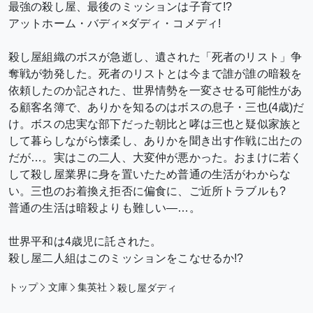
最強の殺し屋、最後のミッションは子育て!?
アットホーム・バディ×ダディ・コメディ!
殺し屋組織のボスが急逝し、遺された「死者のリスト」争
奪戦が勃発した。死者のリストとは今まで誰が誰の暗殺を
依頼したのか記された、世界情勢を一変させる可能性があ
る顧客名簿で、ありかを知るのはボスの息子・三也(4歳)だ
け。ボスの忠実な部下だった朝比と哮は三也と疑似家族と
して暮らしながら懐柔し、ありかを聞き出す作戦に出たの
だが…。実はこの二人、大変仲が悪かった。おまけに若く
して殺し屋業界に身を置いたため普通の生活がわからな
い。三也のお着換え拒否に偏食に、ご近所トラブルも?
普通の生活は暗殺よりも難しい―…。
世界平和は4歳児に託された。
殺し屋二人組はこのミッションをこなせるか!?
トップ
文庫
集英社
殺し屋ダディ