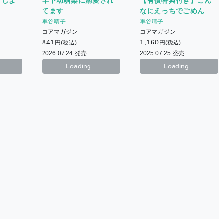
年下幼馴染に溺愛され
【有償特典付き】こん
うしよ
てます
なにえっちでごめんな
さい。
車谷晴子
車谷晴子
コアマガジン
コアマガジン
841
1,160
円(税込)
円(税込)
2026.07.24 発売
2025.07.25 発売
Loading...
Loading...