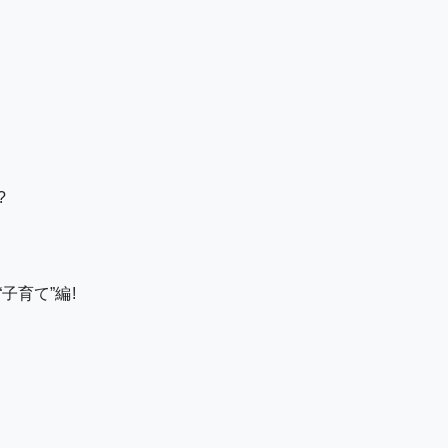
?
育て”編!