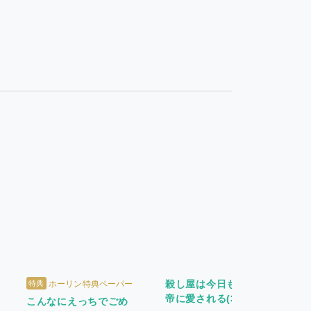
殺し屋は今日も冷徹皇
特典
ホーリン特典ペーパー
帝に愛される(3)
こんなにえっちでごめ