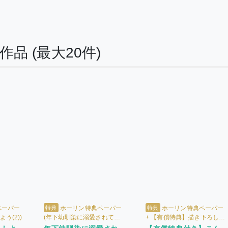
る作品
(最大20件)
特典
特典
ペーパー
ホーリン特典ペーパー
ホーリン特典ペーパー
う(2))
(年下幼馴染に溺愛されてま
+ 【有償特典】描き下ろし
す)
12P小冊子