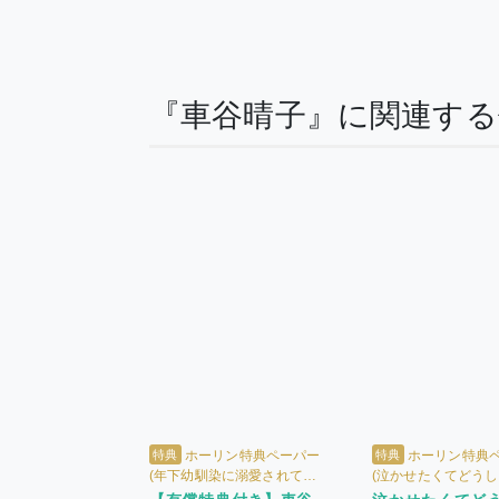
『車谷晴子』に関連す
特典
特典
ホーリン特典ペーパー
ホーリン特典
(年下幼馴染に溺愛されてま
(泣かせたくてどうしよ
す) + ホーリン特典ペーパー