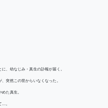
とに、幼なじみ・真生の訃報が届く。
が、突然この世からいなくなった。
やめた真生。
て…。