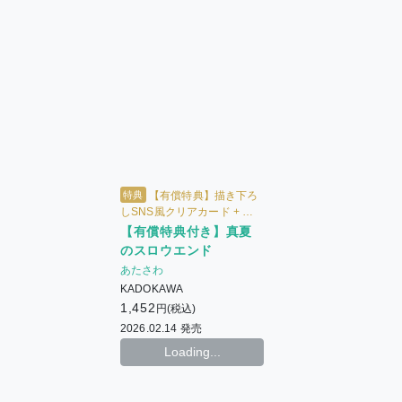
特典
【有償特典】描き下ろ
しSNS風クリアカード + ホ
ーリン特典4Pリーフレット +
【有償特典付き】真夏
出版社描き下ろしマンガカー
のスロウエンド
ド
あたさわ
KADOKAWA
1,452
円(税込)
2026.02.14 発売
Loading...