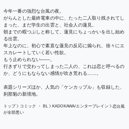
今年一番の強烈な台風の夜。
がらんとした最終電車の中に、たった二人取り残されてし
まった、まだ学生の出雲と、社会人の蓮見。
朝までの暇つぶしと称して、蓮見にちょっかいを出し始め
る出雲。
年上なのに、初心で素直な蓮見の反応に煽られ、徐々にエ
スカレートしていく若い性欲。
もう止められない――。
行きずりで交わってしまった二人の、これは恋と呼べるの
か、どうにもならない感情が吹き荒れる……。
表題シリーズほか、人気の「ケンカップル」も収録した、
刹那魁の新境地。
トップ
コミック
・
BL
KADOKAWA/エンターブレイン
恋台風
が全部悪い