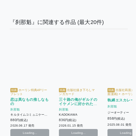
『刹那魁』に関連する作品
(最大20件)
ホーリン特典4Pリー
出版社描き下ろしマ
出版社両面カー
特典
特典
特典
フレット
ンガカード
面漫画) + ホーリン
リーフレット
恋は異なもの推しなも
三十路の俺がギルドの
執縛エスカレー
の
イケメンに好かれた話
刹那魁
(1)
刹那魁
刹那魁
ジーオーティー
キルタイムコミュニケーシ
KADOKAWA
ョン
858
円(税込)
880
836
円(税込)
円(税込)
2025.08.01 発売
2026.06.17 発売
2026.01.15 発売
Loading...
Loading...
Loading...