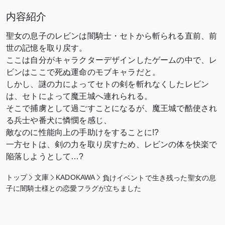
内容紹介
聖女の息子のレビンは闇騎士・セトから斬られる直前、前
世の記憶を取り戻す。
ここは自分がキャラクターデザインしたゲームの中で、レ
ビンはここで死ぬ運命のモブキャラだと。
しかし、謎の力によってセトの剣を斬れなくしたレビン
は、セトによって魔王城へ連れられる。
そこで捕虜として過ごすことになるが、魔王城で酷使され
る兵士や番犬に憐憫を感じ、
敵なのに性能向上の手助けをすることに!?
一方セトは、剣の力を取り戻すため、レビンの体を快楽で
陥落しようとして…?
トップ
文庫
KADOKAWA
負けイベントで生き残った聖女の息
子に闇騎士様との恋愛フラグが立ちました