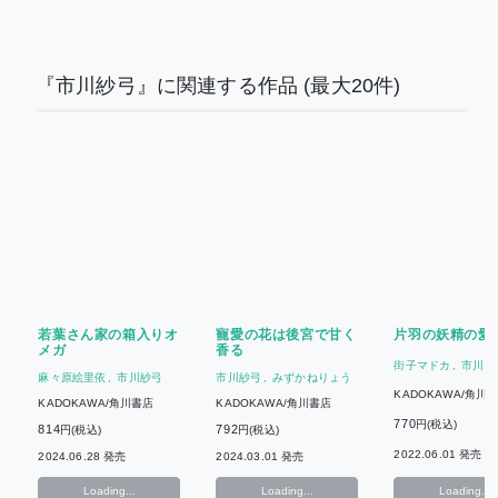
『市川紗弓』に関連する作品
(最大20件)
若葉さん家の箱入りオ
寵愛の花は後宮で甘く
片羽の妖精の愛
メガ
香る
街子マドカ
市川紗
麻々原絵里依
市川紗弓
市川紗弓
みずかねりょう
KADOKAWA/角川
KADOKAWA/角川書店
KADOKAWA/角川書店
770
円(税込)
814
792
円(税込)
円(税込)
2022.06.01 発売
2024.06.28 発売
2024.03.01 発売
Loading...
Loading...
Loading...