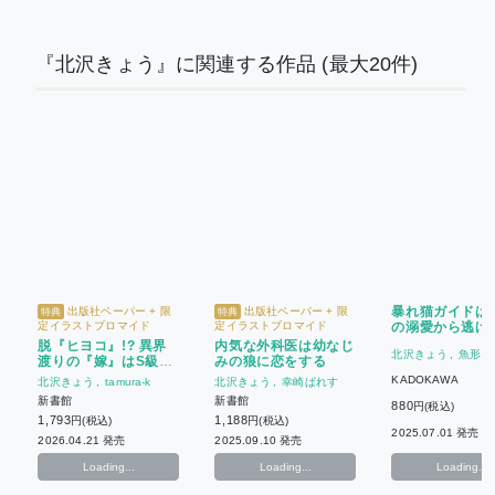
『北沢きょう』に関連する作品
(最大20件)
暴れ猫ガイドは
出版社ペーパー + 限
出版社ペーパー + 限
特典
特典
定イラストブロマイド
定イラストブロマイド
の溺愛から逃げ
い
脱『ヒヨコ』!? 異界
内気な外科医は幼なじ
北沢きょう
魚形青
渡りの『嫁』はS級冒
みの狼に恋をする
険者の『旦那』と旅に
KADOKAWA
北沢きょう
tamura-k
北沢きょう
幸崎ぱれす
出る
新書館
新書館
880
円(税込)
1,793
1,188
円(税込)
円(税込)
2025.07.01 発売
2026.04.21 発売
2025.09.10 発売
Loading...
Loading...
Loading...