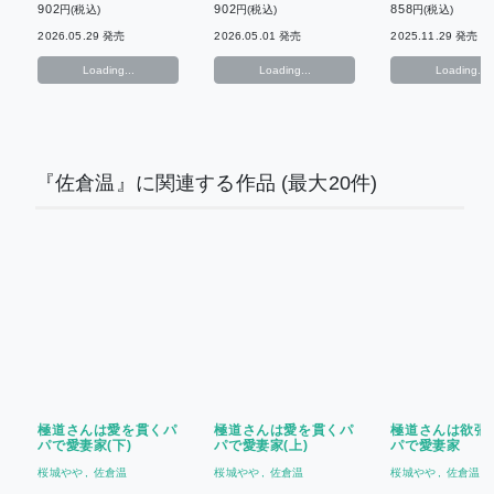
902
902
858
円(税込)
円(税込)
円(税込)
2026.05.29 発売
2026.05.01 発売
2025.11.29 発売
Loading...
Loading...
Loading...
『佐倉温』に関連する作品
(最大20件)
極道さんは愛を貫くパ
極道さんは愛を貫くパ
極道さんは欲張
パで愛妻家(下)
パで愛妻家(上)
パで愛妻家
桜城やや
佐倉温
桜城やや
佐倉温
桜城やや
佐倉温