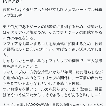
内容紹介
佐知たちはイタリアへと飛び立ち!? 大人気ハートフル極道
ラブ第15弾!
史の伯父であるジーノの結婚式に参列するため、佐知たち
はイタリアへと旅立つが、そこで史とジーノの血縁である
ルカの存在を知る。
マフィアを毛嫌いするルカを結婚式に招待するため、佐知
と賢吾はルカに会いに行くが、すげなく追い返されてしま
う。
しかしルカと一緒に暮らすフィリップの機転で、三人は滞
在を許されることに。
フィリップの一方的な片思いから25年間一緒に暮らしなが
ら進展のないルカとフィリップの関係に、一昔前の自分た
ちを見ているようなもどかしさを感じる佐知。
ついお節介を働いて、ルカを怒らせてしまう佐知に、賢吾
はそういう佐知だからこそできることがあると励まし…?
トップ
文庫
KADOKAWA/角川書店
極道さんはイタリアでもパ