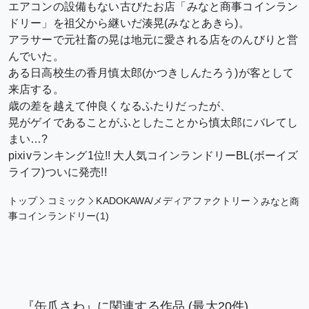
エアコンの設備もない古びたお店「みなと商事コインラン
ドリー」を祖父から継いだ湊晃(みなとあきら)。
アラサーで元社畜の晃は地元に愛される店をのんびりと営
んでいた。
ある日高校生の香月慎太郎(かつきしんたろう)が客として
来店する。
歳の差を越えて仲良くなるふたりだったが、
晃がゲイであることがふとしたことから慎太郎にバレてし
まい…?
pixivランキング1位!! 大人気コインランドリーBL(ボーイズ
ライフ)ついに発売!!
トップ
コミック
KADOKAWA/メディアファクトリー
みなと商
事コインランドリー(1)
『缶爪さわ』に関連する作品
(最大20件)