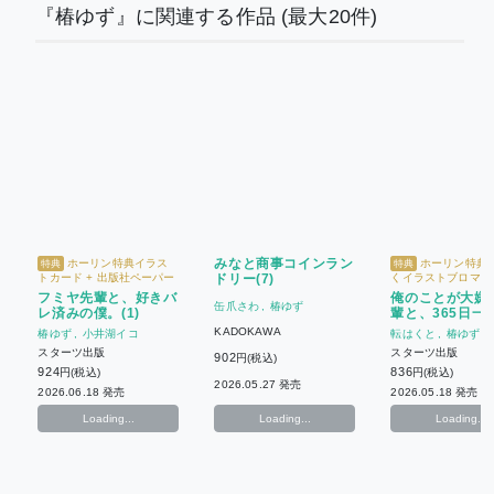
『椿ゆず』に関連する作品
(最大20件)
みなと商事コインラン
ホーリン特典イラス
ホーリン特典
特典
特典
トカード + 出版社ペーパー
ドリー(7)
くイラストブロマイ
フミヤ先輩と、好きバ
俺のことが大嫌
缶爪さわ
椿ゆず
レ済みの僕。(1)
輩と、365日一
まずい話
KADOKAWA
椿ゆず
小井湖イコ
転はくと
椿ゆず
スターツ出版
スターツ出版
902
円(税込)
924
836
円(税込)
円(税込)
2026.05.27 発売
2026.06.18 発売
2026.05.18 発売
Loading...
Loading...
Loading...